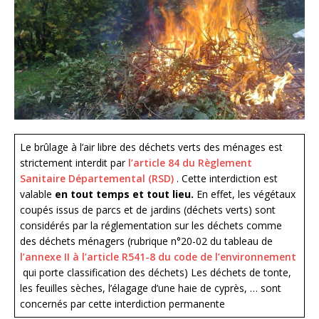
Le brûlage à l’air libre des déchets verts des ménages est
strictement interdit par
l’article 84 du Règlement
Sanitaire Départemental (RSD)
. Cette interdiction est
valable
en tout temps et tout lieu.
En effet, les végétaux
coupés issus de parcs et de jardins (déchets verts) sont
considérés par la réglementation sur les déchets comme
des déchets ménagers (rubrique n°20-02 du tableau de
l’annexe II à l’article R541-8 du code de l’environnement
qui porte classification des déchets) Les déchets de tonte,
les feuilles sèches, l’élagage d’une haie de cyprès, … sont
concernés par cette interdiction permanente