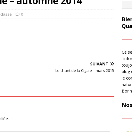
ale – automne 2014
classé
0
Bie
Qua
Ce se
l'inf
SUIVANT
toujo
Le chant de la Cigale – mars 2015
blog 
le co
natur
Bonn
Nos
liée.